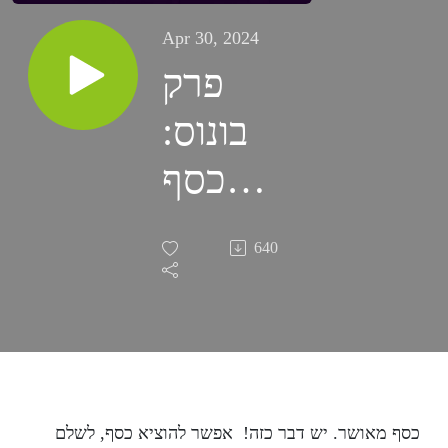
Apr 30, 2024
פרק
בונוס:
כסף
מאושר -
640
סיכום
הספר
של קן
הונדה
כסף מאושר. יש דבר כזה! אפשר להוציא כסף, לשלם